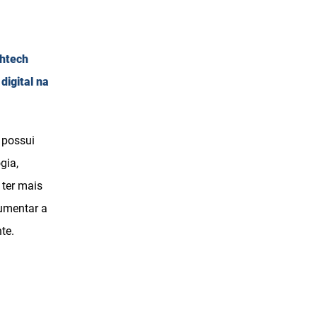
thtech
digital na
 possui
gia,
 ter mais
aumentar a
nte.