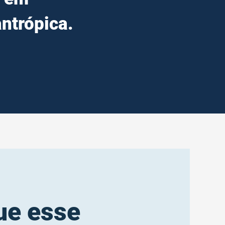
antrópica.
ue esse