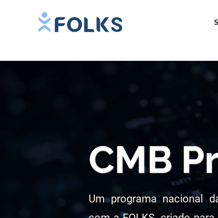
S
CMB Pr
Um programa nacional d
com a FOLKS, criado para p