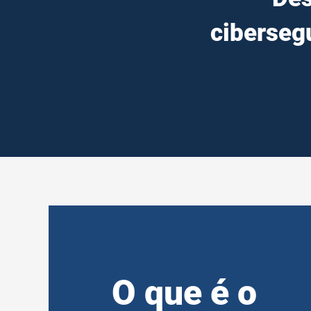
cibersegu
O que é o