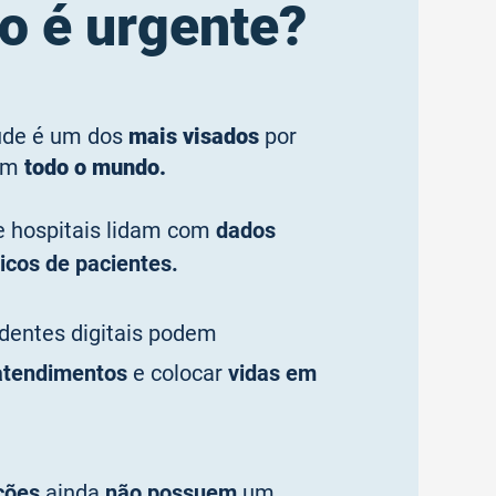
to é urgente?
úde é um dos
mais visados
por
 em
todo o mundo.
e hospitais lidam com
dados
ticos de pacientes.
identes digitais podem
atendimentos
e colocar
vidas em
ições
ainda
não possuem
um