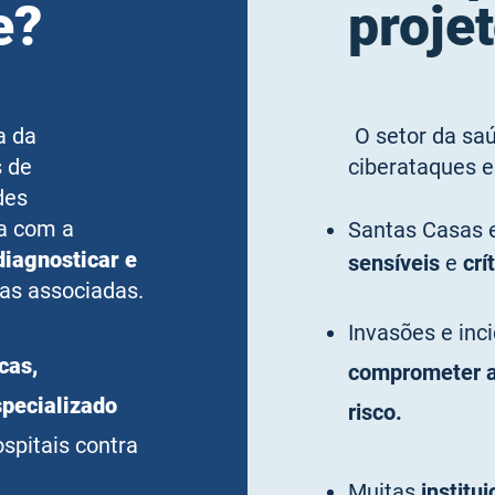
e?
proje
a da
O setor da sa
 de
ciberataques
des
ia com a
Santas Casas 
diagnosticar e
sensíveis
e
crí
as associadas.
Invasões e inc
cas,
comprometer 
specializado
risco.
spitais contra
Muitas
institu