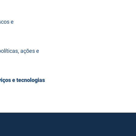
scos e
íticas, ações e
iços e tecnologias