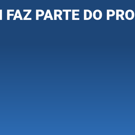
 FAZ PARTE DO PR
B
oia a
Executa 
.
Associadas
Participam ativamente, colaboram nas avaliações e
aplicam as recomendações.