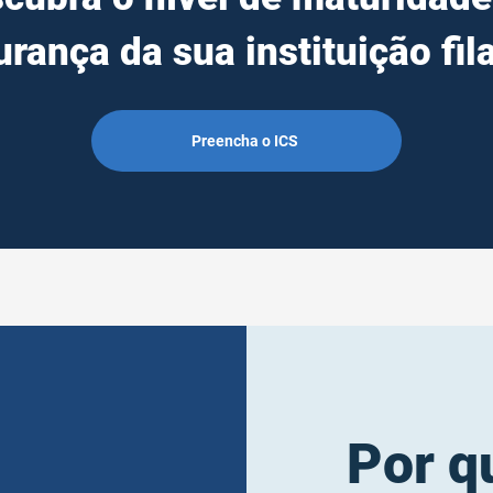
rança da sua instituição fil
Preencha o ICS
Por q