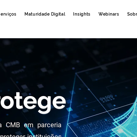
erviços
Maturidade Digital
Insights
Webinars
Sob
otege
a CMB em parceria
roteger instituições