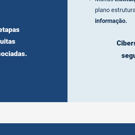
plano estrutur
informação.
etapas
uitas
Ciber
sociadas.
segu