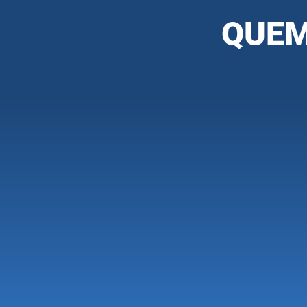
QUEM
CM
Coordena, endossa e ap
divulgação nacional