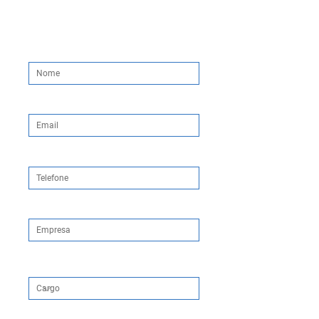
Preencha o formulário abaixo
para receber o conteúdo:
Nome
Email
Telefone
Empresa
Cargo
Departamento