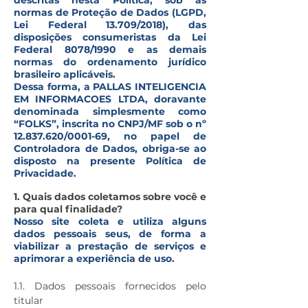
descritas nesta Política, sob as
normas de Proteção de Dados (LGPD,
Lei Federal 13.709/2018), das
disposições consumeristas da Lei
Federal 8078/1990 e as demais
normas do ordenamento jurídico
brasileiro aplicáveis.
Dessa forma, a PALLAS INTELIGENCIA
EM INFORMACOES LTDA, doravante
denominada simplesmente como
“FOLKS”, inscrita no CNPJ/MF sob o nº
12.837.620
/0001-69, no papel de
Controladora de Dados, obriga-se ao
disposto na presente Política de
Privacidade.
1. Quais dados coletamos sobre você e
para qual finalidade?
Nosso site coleta e utiliza alguns
dados pessoais seus, de forma a
viabilizar a prestação de serviços e
aprimorar a experiência de uso.
1.1. Dados pessoais fornecidos pelo
titular